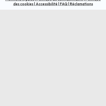
des cookies
|
Accessibilité
|
FAQ
|
Réclamations