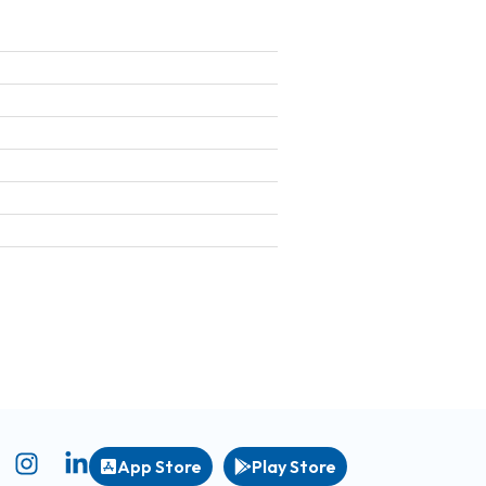
App Store
Play Store