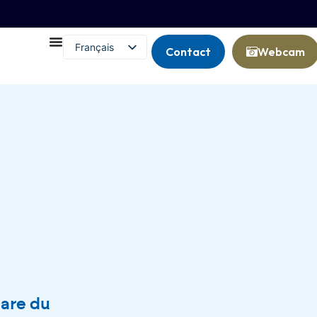
Français
Contact
Webcam
English (UK)
gare du