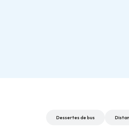
oports de Corse
Dessertes de bus
Dista