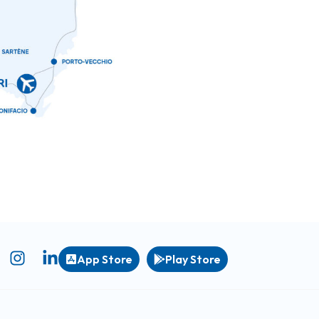
App Store
Play Store