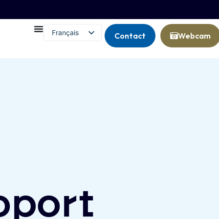
Français
Contact
Webcam
English (UK)
roport