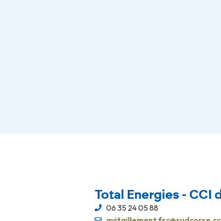
Total Energies - CCI 
06 35 24 05 88
avitaillement.fsc@sudcorse.cci