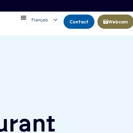
Français
Contact
Webcam
English (UK)
urant