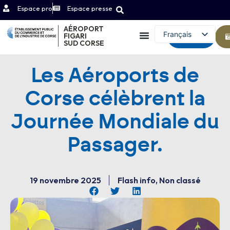
Espace pro
Espace presse
AÉROPORT
Français
FIGARI
Contact
SUD CORSE
English (UK)
Les Aéroports de
Corse célèbrent la
Journée Mondiale du
Passager.
19 novembre 2025
Flash info
,
Non classé