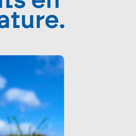
ts en
ature.