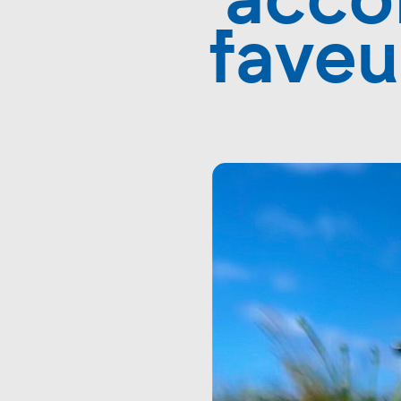
acco
faveu