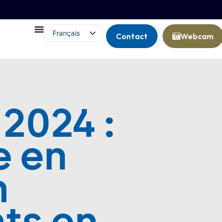
Français
Contact
Webcam
English (UK)
 2024 :
e en
n