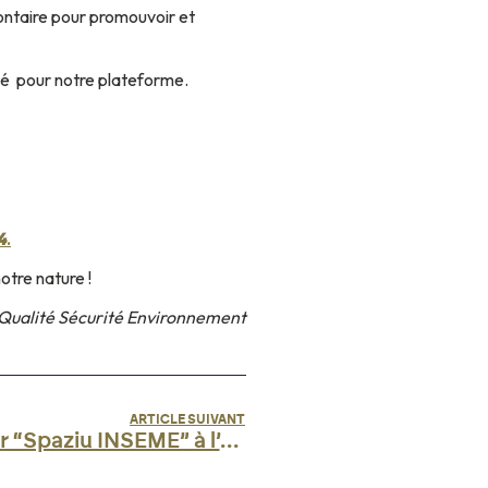
ontaire pour promouvoir et
té
pour notre plateforme.
4
.
otre nature !
 Qualité Sécurité Environnement
ARTICLE SUIVANT
Inauguration du premier “Spaziu INSEME” à l’aéroport Ajaccio Napoléon Bonaparte : un engagement collectif au service des patients corses.