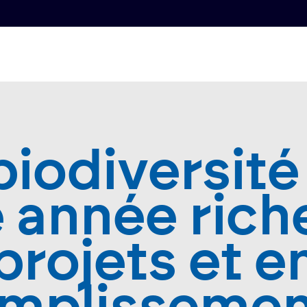
biodiversité
 année rich
projets et e